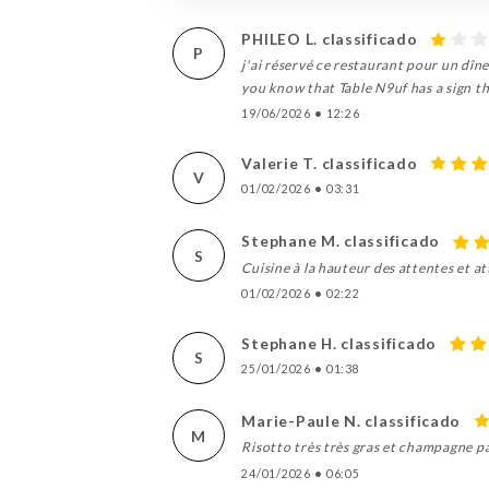
PHILEO L. classificado
P
j'ai réservé ce restaurant pour un dîne
you know that Table N9uf has a sign t
19/06/2026
•
12:26
Valerie T. classificado
V
01/02/2026
•
03:31
Stephane M. classificado
S
Cuisine à la hauteur des attentes et a
01/02/2026
•
02:22
Stephane H. classificado
S
25/01/2026
•
01:38
Marie-Paule N. classificado
M
Risotto très très gras et champagne pa
24/01/2026
•
06:05