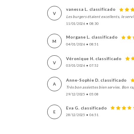
vanessa L. classificado
V
Les burgers étaient excellents, le ser
11/01/2026
•
08:30
Morgane L. classificado
M
04/01/2026
•
08:51
Véronique H. classificado
V
03/01/2026
•
07:52
Anne-Sophie D. classificado
A
Très bon assiettes bien servies. Bon ra
29/12/2025
•
05:08
Eva G. classificado
E
28/12/2025
•
06:51