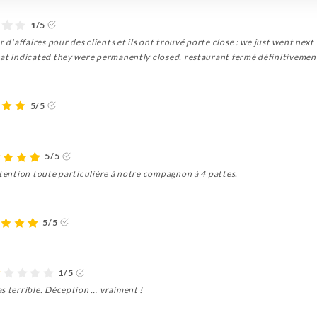
1/5
r d'affaires pour des clients et ils ont trouvé porte close : we just went next
hat indicated they were permanently closed. restaurant fermé définitivement
5/5
5/5
ttention toute particulière à notre compagnon à 4 pattes.
5/5
1/5
s terrible. Déception … vraiment !