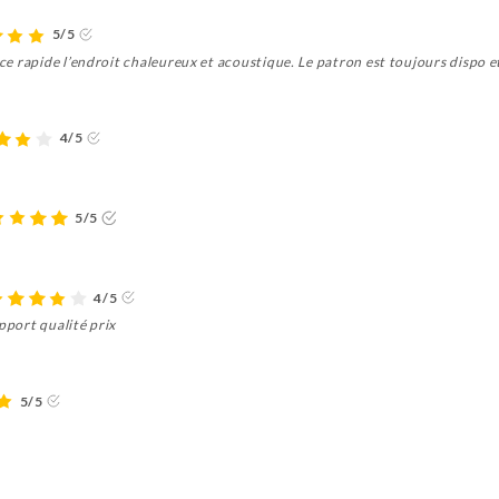
5/5
vice rapide l’endroit chaleureux et acoustique. Le patron est toujours dispo 
4/5
5/5
4/5
pport qualité prix
5/5