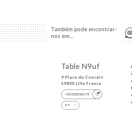
Também pode encontrar-
nos em…
Table N9uf
9 Place du Concert
59800 Lille France
+33320556179
PT