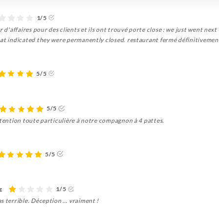
1/5
r d'affaires pour des clients et ils ont trouvé porte close : we just went next
hat indicated they were permanently closed. restaurant fermé définitivement
5/5
5/5
ttention toute particulière à notre compagnon à 4 pattes.
5/5
ε
1/5
s terrible. Déception … vraiment !