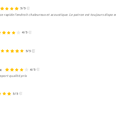
5/5
vice rapide l’endroit chaleureux et acoustique. Le patron est toujours dispo 
4/5
5/5
ε
4/5
pport qualité prix
5/5