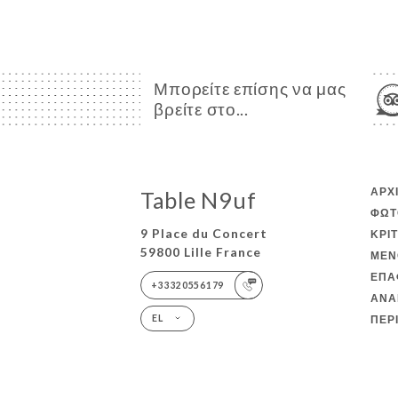
Μπορείτε επίσης να μας
βρείτε στο...
ΑΡΧ
Table N9uf
ΦΩΤ
9 Place du Concert
ΚΡΙ
59800 Lille France
ΜΕΝ
ΕΠΑ
+33320556179
ΑΝΑ
ΠΕΡ
EL