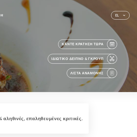
ΦΉ
EL
ΚΆΝΤΕ ΚΡΆΤΗΣΗ ΤΏΡΑ
ΙΔΙΩΤΙΚΌ ΔΕΊΠΝΟ & ΓΚΡΟΥΠ
ΛΊΣΤΑ ΑΝΑΜΟΝΉΣ
 αληθινές, επαληθευμένες κριτικές.