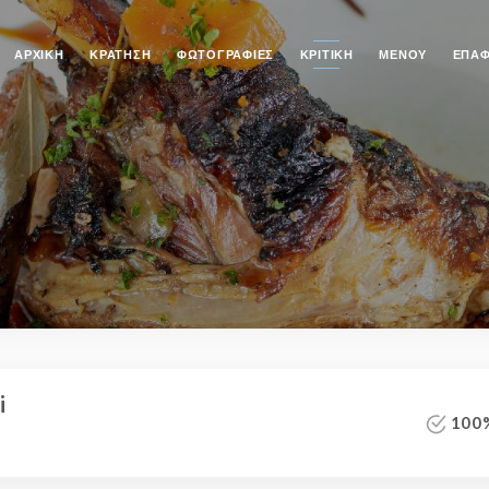
ΑΡΧΙΚΉ
ΚΡΆΤΗΣΗ
ΦΩΤΟΓΡΑΦΊΕΣ
ΚΡΙΤΙΚΉ
ΜΕΝΟΎ
ΕΠΑ
i
100%