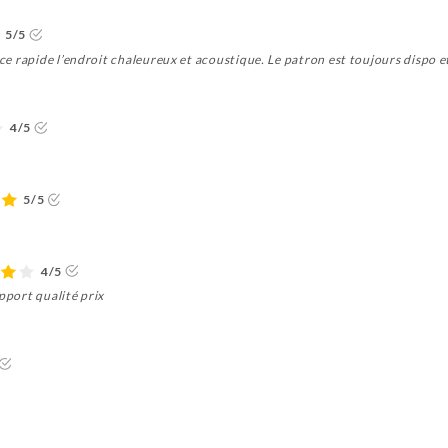
5/5
vice rapide l’endroit chaleureux et acoustique. Le patron est toujours dispo 
4/5
5/5
4/5
pport qualité prix