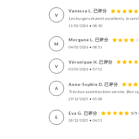
Vanessa L. 已评分
V
Les burgers étaient excellents, le ser
11/01/2026
•
08:30
Morgane L. 已评分
M
04/01/2026
•
08:51
Véronique H. 已评分
V
03/01/2026
•
07:52
Anne-Sophie D. 已评分
A
Très bon assiettes bien servies. Bon ra
29/12/2025
•
05:08
Eva G. 已评分
5/5
E
28/12/2025
•
06:51