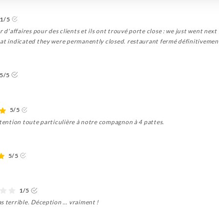
1/5
r d'affaires pour des clients et ils ont trouvé porte close : we just went next
hat indicated they were permanently closed. restaurant fermé définitivement
5/5
5/5
ttention toute particulière à notre compagnon à 4 pattes.
5/5
1/5
s terrible. Déception … vraiment !