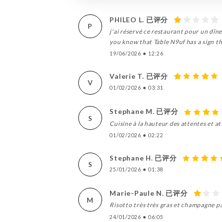
PHILEO L. 已评分
P
j'ai réservé ce restaurant pour un dîne
you know that Table N9uf has a sign t
19/06/2026
•
12:26
Valerie T. 已评分
V
01/02/2026
•
03:31
Stephane M. 已评分
S
Cuisine à la hauteur des attentes et a
01/02/2026
•
02:22
Stephane H. 已评分
S
25/01/2026
•
01:38
Marie-Paule N. 已评分
M
Risotto très très gras et champagne pa
24/01/2026
•
06:05