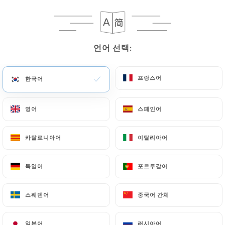
메뉴
KO
언어 선택:
언어 선택:
프랑스어
프랑스어
한국어
한국어
/
홈
리뷰
리뷰
영어
영어
스페인어
스페인어
카탈로니아어
카탈로니아어
이탈리아어
이탈리아어
독일어
독일어
포르투갈어
포르투갈어
602 Uniiti 리뷰
4.6 / 5
스웨덴어
스웨덴어
중국어 간체
중국어 간체
100% 실제 검증된 리뷰입니다.
일본어
일본어
러시아어
러시아어