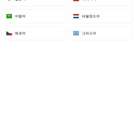
아랍어
아랍어
네덜란드어
네덜란드어
PHILEO L. 평가
P
1/5
체코어
체코어
그리스어
그리스어
j'ai réservé ce restaurant pour un dîner
d'affaires pour des clients et ils ont trouvé
porte close : we just went next door to
Brother and Sister, but I wanted to let you
know that Table N9uf has a sign that
indicated they were permanently closed.
restaurant fermé définitivement ? ?
19/06/2026
•
12:26
Valerie T. 평가
V
5/5