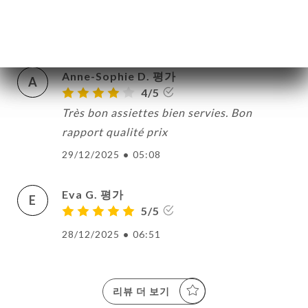
V
5/5
03/01/2026
•
07:52
Anne-Sophie D. 평가
A
4/5
Très bon assiettes bien servies. Bon
rapport qualité prix
29/12/2025
•
05:08
Eva G. 평가
E
5/5
28/12/2025
•
06:51
리뷰 더 보기