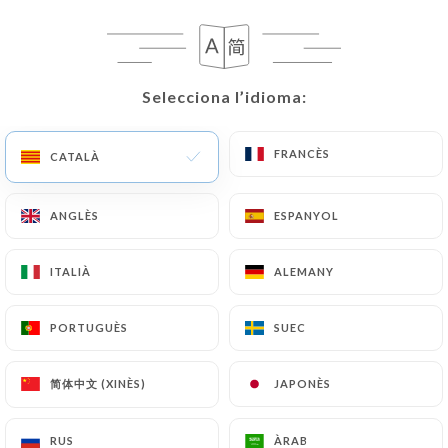
CA
MENÚ
Selecciona l’idioma:
Selecciona l’idioma:
FRANCÈS
FRANCÈS
CATALÀ
CATALÀ
/
INICI
RESSENYES
Ressenyes
ANGLÈS
ANGLÈS
ESPANYOL
ESPANYOL
ITALIÀ
ITALIÀ
ALEMANY
ALEMANY
PORTUGUÈS
PORTUGUÈS
SUEC
SUEC
602 ressenyes a Uniiti
4.6 / 5
简体中文 (XINÈS)
简体中文 (XINÈS)
JAPONÈS
JAPONÈS
Ressenyes 100 % reals i verificades.
RUS
RUS
ÀRAB
ÀRAB