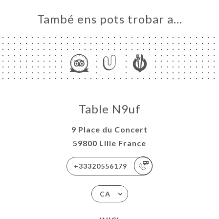
També ens pots trobar a…
Table N9uf
9 Place du Concert
59800 Lille France
+33320556179
CA