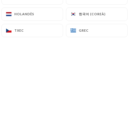
한국어 (COREÀ)
한국어 (COREÀ)
HOLANDÈS
HOLANDÈS
PHILEO L. valoració
P
1/5
TXEC
TXEC
GREC
GREC
j'ai réservé ce restaurant pour un dîner
d'affaires pour des clients et ils ont trouvé
porte close : we just went next door to
Brother and Sister, but I wanted to let you
know that Table N9uf has a sign that
indicated they were permanently closed.
restaurant fermé définitivement ? ?
19/06/2026
•
12:26
Valerie T. valoració
V
5/5
01/02/2026
•
03:31