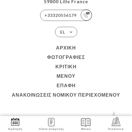
59800 Lille France
+33320556179
EL
ΑΡΧΙΚΉ
ΦΩΤΟΓΡΑΦΊΕΣ
ΚΡΙΤΙΚΉ
ΜΕΝΟΎ
ΕΠΑΦΉ
ΑΝΑΚΟΙΝΏΣΕΙΣ ΝΟΜΙΚΟΎ ΠΕΡΙΕΧΟΜΈΝΟΥ
ΣΕΛΊΔΑ ΠΟΥ ΔΗΜΙΟΥΡΓΉΘΗΚΕ ΜΕ
ΣΤΟ
Κράτηση
Λίστα αναμονής
Μενού
Itinéraire