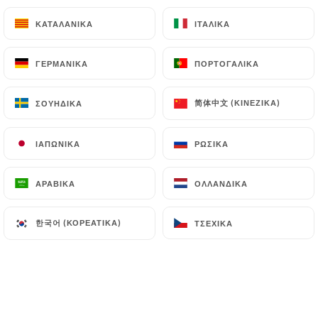
ΚΑΤΑΛΑΝΙΚΆ
ΚΑΤΑΛΑΝΙΚΆ
ΙΤΑΛΙΚΆ
ΙΤΑΛΙΚΆ
ΓΕΡΜΑΝΙΚΆ
ΓΕΡΜΑΝΙΚΆ
ΠΟΡΤΟΓΑΛΙΚΆ
ΠΟΡΤΟΓΑΛΙΚΆ
简体中文 (ΚΙΝΈΖΙΚΑ)
简体中文 (ΚΙΝΈΖΙΚΑ)
ΣΟΥΗΔΙΚΆ
ΣΟΥΗΔΙΚΆ
ΙΑΠΩΝΙΚΆ
ΙΑΠΩΝΙΚΆ
ΡΩΣΙΚΆ
ΡΩΣΙΚΆ
ΑΡΑΒΙΚΆ
ΑΡΑΒΙΚΆ
ΟΛΛΑΝΔΙΚΆ
ΟΛΛΑΝΔΙΚΆ
한국어 (ΚΟΡΕΆΤΙΚΑ)
한국어 (ΚΟΡΕΆΤΙΚΑ)
ΤΣΈΧΙΚΑ
ΤΣΈΧΙΚΑ