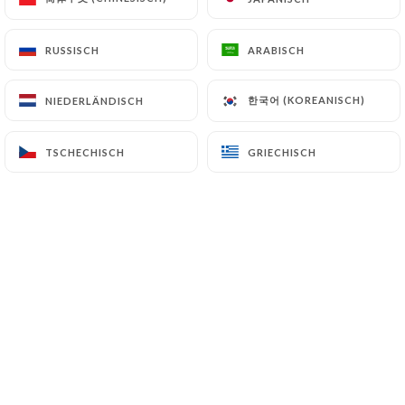
RUSSISCH
RUSSISCH
ARABISCH
ARABISCH
Table
N9uf, restaurant situé dans le
centre-ville de Lille, au numéro 9 de la
한국어 (KOREANISCH)
한국어 (KOREANISCH)
NIEDERLÄNDISCH
NIEDERLÄNDISCH
Place du concert, vous propose une
cuisine maison, traditionnelle et
TSCHECHISCH
TSCHECHISCH
GRIECHISCH
GRIECHISCH
conviviale. Nous vous invitons à
découvrir notre lieu de détente et de
simplicité.
L'endroit est idéal pour y déguster des
produits frais et de notre belle région,
entre amis, en famille et même entre