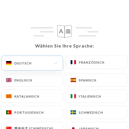
602 BEWERTUNG
RESTAURANT TRADITIONNEL
9 Place Du Concert
Wählen Sie Ihre Sprache:
Wählen Sie Ihre Sprache:
59800 Lille France
FRANZÖSISCH
FRANZÖSISCH
DEUTSCH
DEUTSCH
ENGLISCH
ENGLISCH
SPANISCH
SPANISCH
KATALANISCH
KATALANISCH
ITALIENISCH
ITALIENISCH
PORTUGIESISCH
PORTUGIESISCH
SCHWEDISCH
SCHWEDISCH
Über uns
简体中文 (CHINESISCH)
简体中文 (CHINESISCH)
JAPANISCH
JAPANISCH